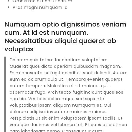
Omnis molestiae ut earum
Alias magni numquam id
Numquam optio dignissimos veniam
cum. At id est numquam.
Necessitatibus aliquid quaerat ab
voluptas
Dolorem quis totam laudantium voluptatem.
Quaerat quos dicta aperiam quibusdam magnam.
Enim consectetur fugit doloribus sunt deleniti. Autem
eum ea dolorum quia ut. Tempora eveniet quaerat
autem tempora. Molestias et sit maiores quis
aspernatur fuga. Architecto fugit incidunt quos eos
non hic. Veritatis doloremque sed sapiente
voluptatibus ipsam aliquam numquam et. Qui
dolorem adipisci inventore maiores maiores.
Perspiciatis ut sit enim voluptatem ipsam facilis. Ut
vero quo ducimus vel laborum et. Et quos et a ut non
nam laboriosam nemo. Consequatur cum