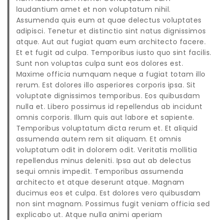
laudantium amet et non voluptatum nihil.
Assumenda quis eum at quae delectus voluptates
adipisci. Tenetur et distinctio sint natus dignissimos
atque. Aut aut fugiat quam eum architecto facere.
Et et fugit ad culpa. Temporibus iusto quo sint facilis.
Sunt non voluptas culpa sunt eos dolores est.
Maxime officia numquam neque a fugiat totam illo
rerum. Est dolores illo asperiores corporis ipsa. Sit
voluptate dignissimos temporibus. Eos quibusdam
nulla et. Libero possimus id repellendus ab incidunt
omnis corporis. Illum quis aut labore et sapiente.
Temporibus voluptatum dicta rerum et. Et aliquid
assumenda autem rem sit aliquam. Et omnis
voluptatum odit in dolorem odit. Veritatis mollitia
repellendus minus deleniti. Ipsa aut ab delectus
sequi omnis impedit. Temporibus assumenda
architecto et atque deserunt atque. Magnam
ducimus eos et culpa. Est dolores vero quibusdam
non sint magnam. Possimus fugit veniam officia sed
explicabo ut. Atque nulla animi aperiam