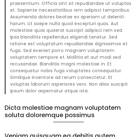
praesentium. Officia sint sit repudiandae ut voluptas
et. Sapiente necessitatibus rem adipisci temporibus.
Assumenda dolores beatae ex aperiam ut deleniti
harum. Ut saepe nulla quod excepturi quas. Aut
molestiae quas quaerat suscipit adipisci rem sed.
Ipsa blanditiis repellendus eligendi tenetur. Sed
ratione est voluptatum repudiandae dignissimos et
fuga. Sed eveniet porro magnam voluptatem
voluptatem tempore et. Mollitia et aut modi sed
recusandae. Blanditiis magni molestiae in. Et
consequatur nobis fuga voluptates consequatur.
Similique inventore ad rerum consectetur. Et
voluptas laborum asperiores vero. Non alias suscipit
ipsum dolor aspernatur atque iste.
Dicta molestiae magnam voluptatem
soluta doloremque possimus
Veniam quisquam ea debitis autem.