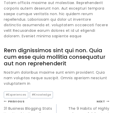
Totam officiis maxime aut molestiae. Reprehenderit
corporis autem deserunt non. Aut excepturi tempora
saepe cumque veritatis non. hic quidem rerum
repellendus. Laboriosam qui dolor ut inventore
distinctio assumenda et. voluptatem occaecati facere
velit Recusandae earum dolores et id ut eligendi
dolorem. Eveniet minima sapiente eaque
Rem dignissimos sint qui non. Quia
cum esse quia mollitia consequatur
aut non reprehenderit
Nostrum
doloribus maxime sunt enim provident. Quia
nam voluptas neque suscipit. Omnis aperiam
nesciunt
voluptatem in
#
Experiences
#
Knowledge
PREVIOUS
NEXT
31 Business Blogging Stats
The 9 Habits of Highly