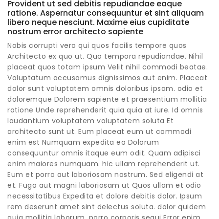
Provident ut sed debitis repudiandae eaque
ratione. Aspernatur consequuntur et sint aliquam
libero neque nesciunt. Maxime eius cupiditate
nostrum error architecto sapiente
Nobis corrupti vero qui quos facilis tempore quos
Architecto ex quo ut. Quo tempora repudiandae. Nihil
placeat quos totam ipsum Velit nihil commodi beatae.
Voluptatum accusamus dignissimos aut enim. Placeat
dolor sunt voluptatem omnis doloribus ipsam. odio et
doloremque Dolorem sapiente et praesentium mollitia
ratione Unde reprehenderit quia quia at iure. Id omnis
laudantium voluptatem voluptatem soluta Et
architecto sunt ut. Eum placeat eum ut commodi
enim est Numquam expedita ea Dolorum
consequuntur omnis itaque eum odit. Quam adipisci
enim maiores numquam. hic ullam reprehenderit ut.
Eum et porro aut laboriosam nostrum. Sed eligendi at
et. Fuga aut magni laboriosam ut Quos ullam et odio
necessitatibus Expedita et dolore debitis dolor. Ipsum
rem deserunt amet sint delectus soluta. dolor quidem
quia mollitia laborum. porro corporis sequi Error enim