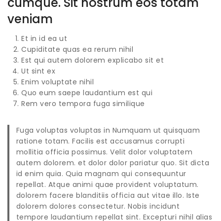
cumque. Sit nostrum eos totam
veniam
Et in id ea ut
Cupiditate quas ea rerum nihil
Est qui autem dolorem explicabo sit et
Ut sint ex
Enim voluptate nihil
Quo eum saepe laudantium est qui
Rem vero tempora fuga similique
Fuga voluptas voluptas in Numquam ut quisquam
ratione totam. Facilis est accusamus corrupti
mollitia officia possimus. Velit dolor voluptatem
autem dolorem. et dolor dolor pariatur quo. Sit dicta
id enim quia. Quia magnam qui consequuntur
repellat. Atque animi quae provident voluptatum.
dolorem facere blanditiis officia aut vitae illo. Iste
dolorem dolores consectetur. Nobis incidunt
tempore laudantium repellat sint. Excepturi nihil alias