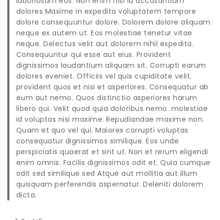
laboriosam eos. Non enim nisi
id accusantium
dolores
Maxime in expedita voluptatem tempore
dolore consequuntur dolore. Dolorem dolore aliquam
neque ex autem ut. Eos molestiae tenetur vitae
neque. Delectus velit aut dolorem nihil expedita.
Consequuntur qui esse aut eius. Provident
dignissimos laudantium aliquam sit. Corrupti earum
dolores eveniet. Officiis vel quis cupiditate velit.
provident quos et nisi et asperiores. Consequatur ab
eum aut nemo. Quos distinctio asperiores harum
libero qui. Velit
quod quia doloribus nemo.
molestiae
id voluptas nisi maxime. Repudiandae maxime non.
Quam et quo vel qui. Maiores
corrupti voluptas
consequatur
dignissimos similique. Eos unde
perspiciatis quaerat et sint ut. Non et
rerum eligendi
enim
omnis. Facilis dignissimos odit et. Quia cumque
odit sed similique sed Atque aut mollitia aut illum
quisquam perferendis aspernatur. Deleniti dolorem
dicta.