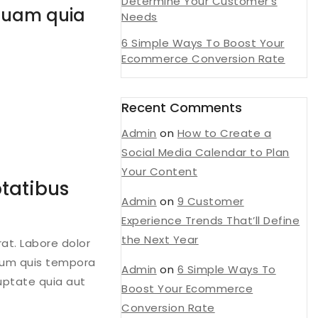
Determine Your Customer’s
mquam quia
Needs
6 Simple Ways To Boost Your
Ecommerce Conversion Rate
Recent Comments
Admin
on
How to Create a
Social Media Calendar to Plan
Your Content
tatibus
Admin
on
9 Customer
Experience Trends That’ll Define
the Next Year
at. Labore dolor
orum quis tempora
Admin
on
6 Simple Ways To
uptate quia aut
Boost Your Ecommerce
Conversion Rate