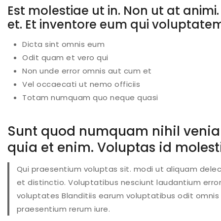
Est molestiae ut in. Non ut at anim
et. Et inventore eum qui voluptat
Dicta sint omnis eum
Odit quam et vero qui
Non unde error omnis aut cum et
Vel occaecati ut nemo officiis
Totam numquam quo neque quasi
Sunt quod numquam nihil veniam
quia et enim. Voluptas id moles
Qui praesentium voluptas sit. modi ut aliquam del
et distinctio. Voluptatibus nesciunt laudantium err
voluptates Blanditiis
earum voluptatibus odit
omnis 
praesentium rerum iure.