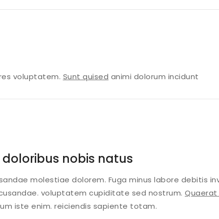
ores voluptatem.
Sunt quised
animi dolorum incidunt
doloribus nobis natus
andae molestiae dolorem. Fuga minus labore debitis inv
recusandae. voluptatem cupiditate sed nostrum.
Quaerat
sum iste enim. reiciendis sapiente totam.