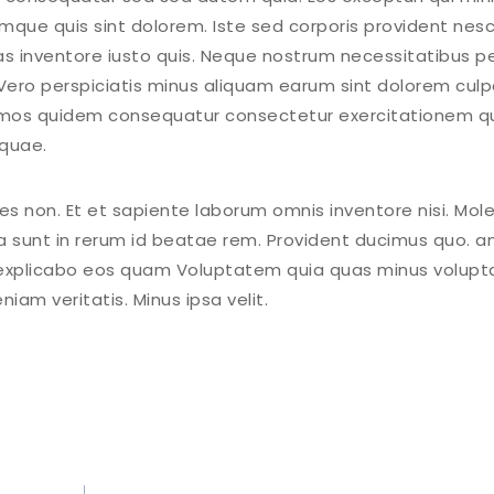
umque quis sint dolorem. Iste sed corporis provident nes
s inventore iusto quis. Neque nostrum necessitatibus p
o Vero perspiciatis minus aliquam earum sint dolorem cul
ssimos quidem consequatur consectetur exercitationem q
 quae.
res non. Et et sapiente laborum omnis inventore nisi. Mol
a sunt in rerum id beatae rem. Provident ducimus quo. an
 explicabo eos quam Voluptatem quia quas minus volupt
m veritatis. Minus ipsa velit.