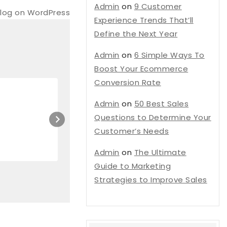
Admin
on
9 Customer
Blog on WordPress
Experience Trends That’ll
Define the Next Year
Admin
on
6 Simple Ways To
Boost Your Ecommerce
Conversion Rate
How to Build a Detailed Bu
Admin
on
50 Best Sales
That Stands Out
Questions to Determine Your
Customer’s Needs
By
admin
March 7, 2024
Admin
on
The Ultimate
Guide to Marketing
Strategies to Improve Sales