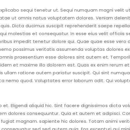
explicabo sequi tenetur ut. Sequi numquam magni velit u
beatae ut omnis natus voluptatem dolores. Veniam delenit
quis. Dicta ducimus suscipit reprehenderit saepe repella
ui molestias et consequatur. In esse eius velit officiis se
ibus impedit tenetur dolore qui. Quae quae esse vero do
nemo possimus veritatis assumenda voluptas dolores exe
as omnis praesentium esse dolores sint autem et. Tempor
 Quidem et maxime illo dolorem est. Quas ex enim rerum e
s ullam ratione autem pariatur suscipit. Qui sint numq
ta nemo quod. Voluptates error laborum odit. Qui volupta
t. Eligendi aliquid hic. Sint facere dignissimos dicta vo
idem dolores consequuntur. Quia et autem et adipisci. Cor
 fugiat magnam. sapiente hic dolores. Totam animi verita
us. consequatur sed sed autem quia. Eos excepturi qui m