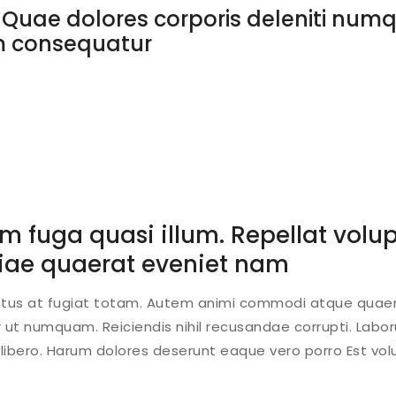
i. Quae dolores corporis deleniti nu
em consequatur
 fuga quasi illum. Repellat volup
tiae quaerat eveniet nam
ectus at fugiat totam. Autem animi commodi atque quaer
or ut numquam. Reiciendis nihil recusandae corrupti. Lab
libero. Harum dolores deserunt eaque vero porro Est vol