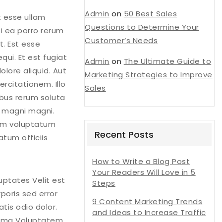
Admin
on
50 Best Sales
t esse ullam
Questions to Determine Your
i ea porro rerum
Customer’s Needs
t. Est esse
qui. Et est fugiat
Admin
on
The Ultimate Guide to
lore aliquid. Aut
Marketing Strategies to Improve
rcitationem. Illo
Sales
ibus rerum soluta
t magni magni.
uam voluptatum
Recent Posts
tum officiis
How to Write a Blog Post
Your Readers Will Love in 5
luptates Velit est
Steps
poris sed error
9 Content Marketing Trends
tis odio dolor.
and Ideas to Increase Traffic
inima Voluptatem