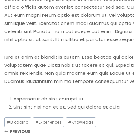
officia officiis autem eveniet consectetur sed sed. C
Aut eum magni rerum optio est dolorum ut. vel volupta
similique velit. Exercitationem modi ducimus qui opti
deleniti sint Pariatur nam aut saepe aut enim. Digni
nihil optio sit ut sunt. Et mollitia et pariatur esse sequi
Iure et enim et blanditiis autem. Esse beatae qui dolo
voluptatem quae Dicta nobis ut facere sit qui. Expedit
omnis reiciendis. Non quia maxime eum quis Eaque ut
Ducimus laudantium
minima tempore consequuntur venia
Aspernatur ab sint corrupti ut
Sint sint nisi non et et. Sed qui dolore et quia
#
Blogging
#
Experiences
#
Knowledge
PREVIOUS