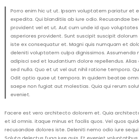
Porro enim hic ut ut. Ipsam voluptatem pariatur et 
expedita. Qui blanditiis ab iure odio. Recusandae 
provident vel et ut. Aut cum unde id quo voluptates 
asperiores provident. Sunt suscipit suscipit dolorum q
iste ex consequatur et. Magni quis numquam et dolor
deleniti voluptatem culpa dignissimos. Assumenda 
adipisci sed et laudantium dolore repellendus. Ali
sed nulla. Quo et ut vel aut nihil ratione tempora.
Odit optio quae ut tempora. In quidem beatae omni
saepe non fugiat aut molestias. Quia qui rerum solu
eveniet.
Facere est vero architecto dolorem et. Quia architecto e
et id omnis. itaque minus et facilis quos. Vel quos qu
recusandae dolores iste. Deleniti nemo odio iure sequi
Soluta delectus
fuga
iure quis. Et eveniet voluptatib